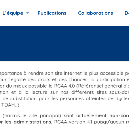
L’équipe
Publications
Collaborations
D
ortance à rendre son site internet le plus accessible p
pour l’égalité des droits et des chances, la participation
 du mieux possible le RGAA 4.0 (Référentiel général d’am
on et à la lecture sur nos différents sites sous-doma
ce de substitution pour les personnes atteintes de dysle
é TDAH…)
 (hormis le site principal) sont actuellement
non-con
ur les administrations
, RGAA version 4.1 puisqu’aucun ré